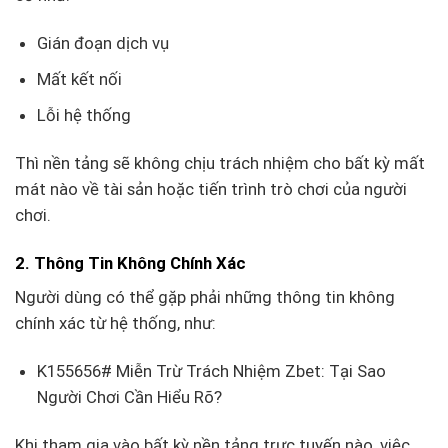
Gián đoạn dịch vụ
Mất kết nối
Lỗi hệ thống
Thì nền tảng sẽ không chịu trách nhiệm cho bất kỳ mất
mát nào về tài sản hoặc tiến trình trò chơi của người
chơi.
2. Thông Tin Không Chính Xác
Người dùng có thể gặp phải những thông tin không
chính xác từ hệ thống, như:
K155656# Miễn Trừ Trách Nhiệm Zbet: Tại Sao
Người Chơi Cần Hiểu Rõ?
Khi tham gia vào bất kỳ nền tảng trực tuyến nào, việc