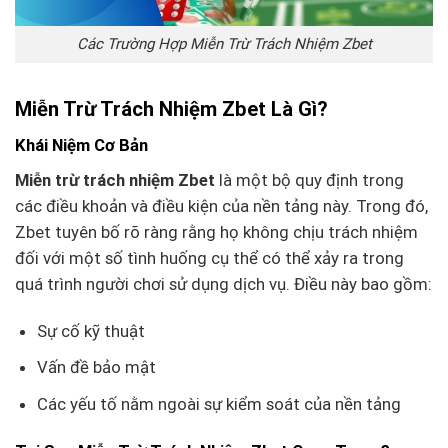
Các Trường Hợp Miễn Trừ Trách Nhiệm Zbet
Miễn Trừ Trách Nhiệm Zbet Là Gì?
Khái Niệm Cơ Bản
Miễn trừ trách nhiệm Zbet
là một bộ quy định trong
các điều khoản và điều kiện của nền tảng này. Trong đó,
Zbet tuyên bố rõ ràng rằng họ không chịu trách nhiệm
đối với một số tình huống cụ thể có thể xảy ra trong
quá trình người chơi sử dụng dịch vụ. Điều này bao gồm:
Sự cố kỹ thuật
Vấn đề bảo mật
Các yếu tố nằm ngoài sự kiểm soát của nền tảng