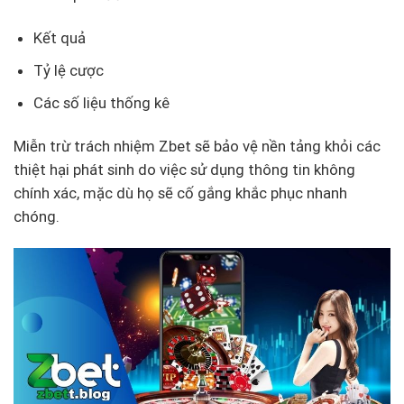
Kết quả
Tỷ lệ cược
Các số liệu thống kê
Miễn trừ trách nhiệm Zbet sẽ bảo vệ nền tảng khỏi các
thiệt hại phát sinh do việc sử dụng thông tin không
chính xác, mặc dù họ sẽ cố gắng khắc phục nhanh
chóng.