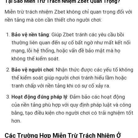
Tại Sao Miễn Trừ Trách Nhiệm Zbet Quan Trọng?
Miễn trừ trách nhiệm Zbet không chỉ quan trọng đối với
nền tảng mà còn cần thiết cho người chơi:
Bảo vệ nền tảng
: Giúp Zbet tránh các yêu cầu bồi
thường liên quan đến sự cố bất ngờ như mất kết nối
mạng, lỗi hệ thống, hoặc vấn đề bảo mật mà họ
không thể kiểm soát.
Bảo vệ người chơi
: Nhận thức được các yếu tố không
thể kiểm soát giúp người chơi tránh hiểu lầm hoặc
tranh chấp với nền tảng khi có sự cố xảy ra.
Hoạt động đúng pháp lý
: Đảm bảo các hoạt động
của nền tảng phù hợp với quy định pháp luật và công
bằng, tạo điều kiện cho người chơi có trải nghiệm tốt
hơn.
Các Trường Hợp Miễn Trừ Trách Nhiệm Ở