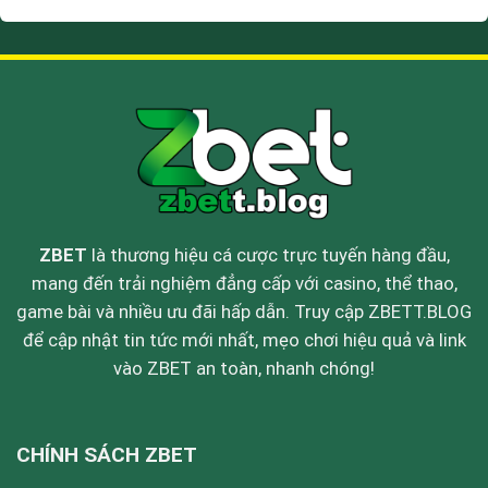
ZBET
là thương hiệu cá cược trực tuyến hàng đầu,
mang đến trải nghiệm đẳng cấp với casino, thể thao,
game bài và nhiều ưu đãi hấp dẫn. Truy cập ZBETT.BLOG
để cập nhật tin tức mới nhất, mẹo chơi hiệu quả và link
vào ZBET an toàn, nhanh chóng!
CHÍNH SÁCH ZBET