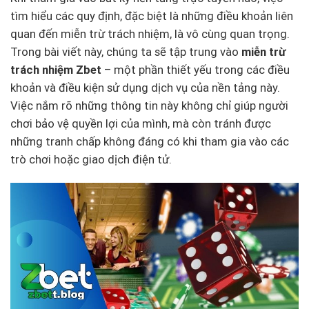
tìm hiểu các quy định, đặc biệt là những điều khoản liên
quan đến miễn trừ trách nhiệm, là vô cùng quan trọng.
Trong bài viết này, chúng ta sẽ tập trung vào
miễn trừ
trách nhiệm Zbet
– một phần thiết yếu trong các điều
khoản và điều kiện sử dụng dịch vụ của nền tảng này.
Việc nắm rõ những thông tin này không chỉ giúp người
chơi bảo vệ quyền lợi của mình, mà còn tránh được
những tranh chấp không đáng có khi tham gia vào các
trò chơi hoặc giao dịch điện tử.