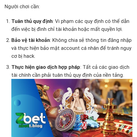
Người chơi cần:
Tuân thủ quy định
: Vi phạm các quy định có thể dẫn
đến việc bị đình chỉ tài khoản hoặc mất quyền lợi.
Bảo vệ tài khoản
: Không chia sẻ thông tin đăng nhập
và thực hiện bảo mật account cá nhân để tránh nguy
cơ bị hack.
Thực hiện giao dịch hợp pháp
: Tất cả các giao dịch
tài chính cần phải tuân thủ quy định của nền tảng.