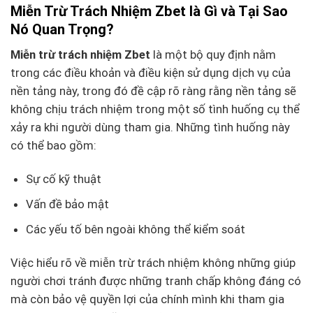
Miễn Trừ Trách Nhiệm Zbet là Gì và Tại Sao
Nó Quan Trọng?
Miễn trừ trách nhiệm Zbet
là một bộ quy định nằm
trong các điều khoản và điều kiện sử dụng dịch vụ của
nền tảng này, trong đó đề cập rõ ràng rằng nền tảng sẽ
không chịu trách nhiệm trong một số tình huống cụ thể
xảy ra khi người dùng tham gia. Những tình huống này
có thể bao gồm:
Sự cố kỹ thuật
Vấn đề bảo mật
Các yếu tố bên ngoài không thể kiểm soát
Việc hiểu rõ về miễn trừ trách nhiệm không những giúp
người chơi tránh được những tranh chấp không đáng có
mà còn bảo vệ quyền lợi của chính mình khi tham gia