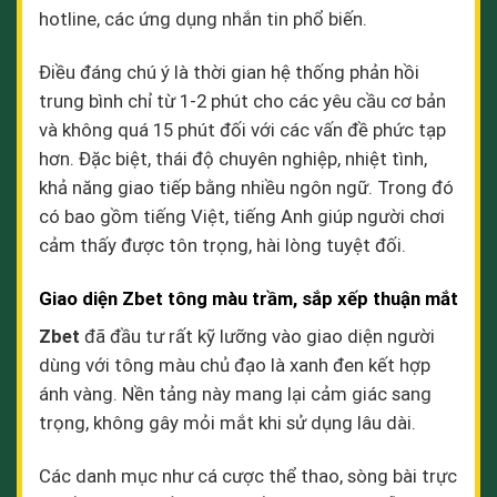
hotline, các ứng dụng nhắn tin phổ biến.
Điều đáng chú ý là thời gian hệ thống
phản hồi
trung bình chỉ từ 1-2 phút cho các yêu cầu cơ bản
và không quá 15 phút đối với các vấn đề phức tạp
hơn. Đặc biệt, thái độ chuyên nghiệp, nhiệt tình,
khả năng giao tiếp bằng nhiều ngôn ngữ. Trong đó
có bao gồm tiếng Việt, tiếng Anh giúp người chơi
cảm thấy được tôn trọng, hài lòng tuyệt đối.
Giao diện Zbet tông màu trầm, sắp xếp thuận mắt
Zbet
đã đầu tư rất kỹ lưỡng vào giao diện người
dùng với tông màu chủ đạo là xanh đen kết hợp
ánh vàng. Nền tảng này mang lại cảm giác sang
trọng, không gây mỏi mắt khi sử dụng lâu dài.
Các danh mục như cá cược thể thao, sòng bài trực