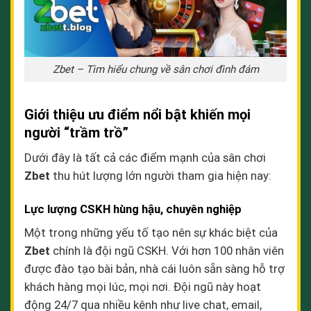
Zbet – Tìm hiểu chung về sân chơi đình đám
Giới thiệu ưu điểm nổi bật khiến mọi
người “trầm trồ”
Dưới đây là tất cả các điểm mạnh của sân chơi
Zbet
thu hút lượng lớn người tham gia hiện nay:
Lực lượng CSKH hùng hậu, chuyên nghiệp
Một trong những yếu tố tạo nên sự khác biệt của
Zbet
chính là đội ngũ CSKH. Với hơn 100 nhân viên
được đào tạo bài bản, nhà cái luôn sẵn sàng hỗ trợ
khách hàng mọi lúc, mọi nơi. Đội ngũ này hoạt
động 24/7 qua nhiều kênh như live chat, email,