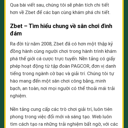
Qua bài viết sau, chúng tôi sẽ phân tích chi tiết
hơn về Zbet để các bạn cùng khám phá chi tiết.
Zbet – Tìm hiểu chung về sân chơi đình
đám
Ra đời từ năm 2008,
Zbet
đã có hơn một thập kỷ
đồng hành cùng người chơi trong hành trình khám
phá thế giới cá cược trực tuyến. Nền tảng có giấy
phép hoạt động từ tập đoàn PAGCOR, đơn vị danh
tiếng trong ngành cờ bạc và giải trí. Chúng tôi tự
hào mang đến một sân chơi công bằng, minh
bạch, an toàn, nơi mọi người có thể thoải mái trải
nghiệm.
Nền tảng
cung cấp các trò chơi giải trí, luôn tiên
phong trong việc đổi mới và sáng tạo. Web luôn
tìm cách tạo ra những trải nghiệm bất ngờ, với các