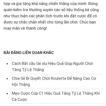
hợp và gia tăng khả năng chiến thắng của mình. Đừng
quên kiểm tra thường xuyên các số liệu thống kê cũng
như thực hiện các phân tích trước khi đặt cược để có
được sự chắc chắn nhất cho từng lần chơi. Chúc bạn
may mắn và thành công!
BÀI ĐĂNG LIÊN QUAN KHÁC
Cách Bắt cầu tài xỉu Hiệu Quả Giúp Người Chơi
Tăng Tỷ Lệ Thắng
Chia Sẻ Bí Quyết Chơi Roulette Để Nâng Cao Cơ
Hội Thắng
Mẹo Cược Cúp C1 Hiệu Quả Tăng Tỷ Lệ Thắng Khi
Cá Cược