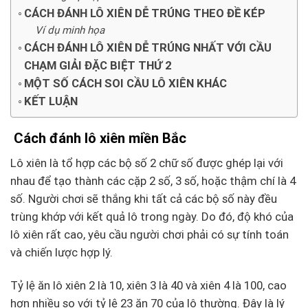
CÁCH ĐÁNH LÔ XIÊN DỄ TRÚNG THEO ĐỀ KÉP
Ví dụ minh họa
CÁCH ĐÁNH LÔ XIÊN DỄ TRÚNG NHẤT VỚI CẦU
CHẠM GIẢI ĐẶC BIỆT THỨ 2
MỘT SỐ CÁCH SOI CẦU LÔ XIÊN KHÁC
KẾT LUẬN
Cách đánh lô xiên miền Bắc
Lô xiên là tổ hợp các bộ số 2 chữ số được ghép lại với
nhau để tạo thành các cặp 2 số, 3 số, hoặc thậm chí là 4
số. Người chơi sẽ thắng khi tất cả các bộ số này đều
trùng khớp với kết quả lô trong ngày. Do đó, độ khó của
lô xiên rất cao, yêu cầu người chơi phải có sự tính toán
và chiến lược hợp lý.
Tỷ lệ ăn lô xiên 2 là 10, xiên 3 là 40 và xiên 4 là 100, cao
hơn nhiều so với tỷ lệ 23 ăn 70 của lô thường. Đây là lý