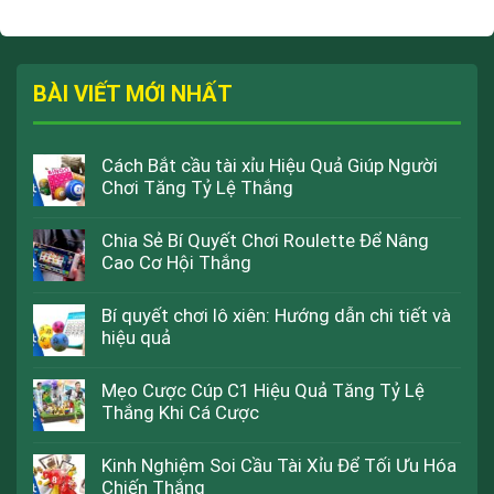
BÀI VIẾT MỚI NHẤT
Cách Bắt cầu tài xỉu Hiệu Quả Giúp Người
Chơi Tăng Tỷ Lệ Thắng
Chia Sẻ Bí Quyết Chơi Roulette Để Nâng
Cao Cơ Hội Thắng
Bí quyết chơi lô xiên: Hướng dẫn chi tiết và
hiệu quả
Mẹo Cược Cúp C1 Hiệu Quả Tăng Tỷ Lệ
Thắng Khi Cá Cược
Kinh Nghiệm Soi Cầu Tài Xỉu Để Tối Ưu Hóa
Chiến Thắng