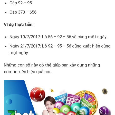
Cặp 92 – 95
Cặp 373 – 656
Ví dụ thực tiễn:
Ngày 19/7/2017: Lô 56 – 92 – 56 về cùng một ngày.
Ngày 21/7/2017: Lô 92 – 95 – 56 cũng xuất hiện cùng
một ngày.
Những con số này có thể giúp bạn xây dựng những
combo xiên hiệu quả hơn.