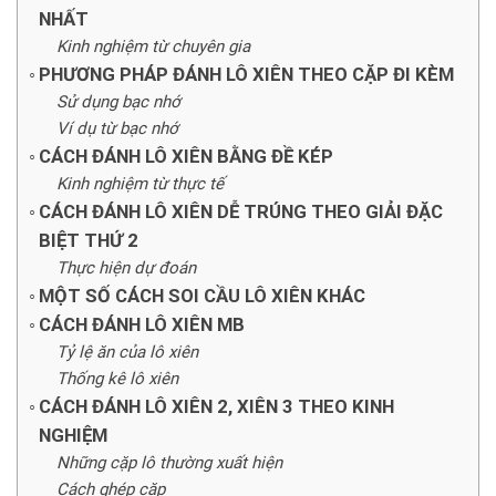
NHẤT
Kinh nghiệm từ chuyên gia
PHƯƠNG PHÁP ĐÁNH LÔ XIÊN THEO CẶP ĐI KÈM
Sử dụng bạc nhớ
Ví dụ từ bạc nhớ
CÁCH ĐÁNH LÔ XIÊN BẰNG ĐỀ KÉP
Kinh nghiệm từ thực tế
CÁCH ĐÁNH LÔ XIÊN DỄ TRÚNG THEO GIẢI ĐẶC
BIỆT THỨ 2
Thực hiện dự đoán
MỘT SỐ CÁCH SOI CẦU LÔ XIÊN KHÁC
CÁCH ĐÁNH LÔ XIÊN MB
Tỷ lệ ăn của lô xiên
Thống kê lô xiên
CÁCH ĐÁNH LÔ XIÊN 2, XIÊN 3 THEO KINH
NGHIỆM
Những cặp lô thường xuất hiện
Cách ghép cặp