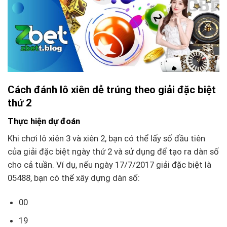
Cách đánh lô xiên dễ trúng theo giải đặc biệt
thứ 2
Thực hiện dự đoán
Khi chơi lô xiên 3 và xiên 2, bạn có thể lấy số đầu tiên
của giải đặc biệt ngày thứ 2 và sử dụng để tạo ra dàn số
cho cả tuần. Ví dụ, nếu ngày 17/7/2017 giải đặc biệt là
05488, bạn có thể xây dựng dàn số:
00
19