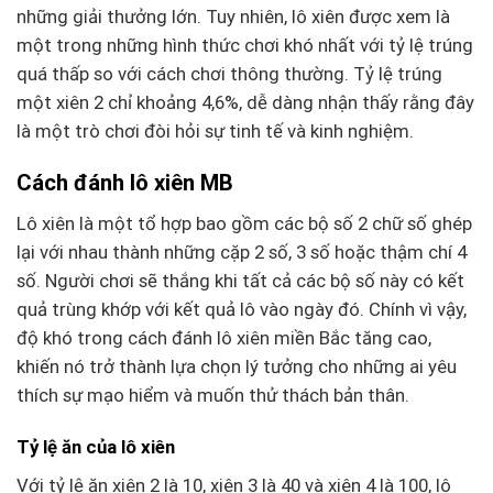
những giải thưởng lớn. Tuy nhiên, lô xiên được xem là
một trong những hình thức chơi khó nhất với tỷ lệ trúng
quá thấp so với cách chơi thông thường. Tỷ lệ trúng
một xiên 2 chỉ khoảng 4,6%, dễ dàng nhận thấy rằng đây
là một trò chơi đòi hỏi sự tinh tế và kinh nghiệm.
Cách đánh lô xiên MB
Lô xiên là một tổ hợp bao gồm các bộ số 2 chữ số ghép
lại với nhau thành những cặp 2 số, 3 số hoặc thậm chí 4
số. Người chơi sẽ thắng khi tất cả các bộ số này có kết
quả trùng khớp với kết quả lô vào ngày đó. Chính vì vậy,
độ khó trong cách đánh lô xiên miền Bắc tăng cao,
khiến nó trở thành lựa chọn lý tưởng cho những ai yêu
thích sự mạo hiểm và muốn thử thách bản thân.
Tỷ lệ ăn của lô xiên
Với tỷ lệ ăn xiên 2 là 10, xiên 3 là 40 và xiên 4 là 100, lô