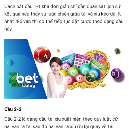
Cách bắt cầu 1-1 khá đơn giản chỉ cần quan sát lịch sử
kết quả nếu thấy sự luân phiên giữa tài và xỉu kéo dài ít
nhất 4-5 ván thì có thể tiếp tục đặt cược theo dạng cầu
này
Cầu 2-2
Cầu 2-2 là dạng cầu tài xỉu xuất hiện theo quy luật cứ
hai ván ra tài sau đó hai ván ra xỉu rồi lại quay về tài