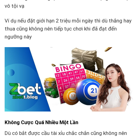
vô tội vạ
Ví dụ nếu đặt giới hạn 2 triệu mỗi ngày thì dù thắng hay
thua cũng không nên tiếp tục chơi khi đã đạt đến
ngưỡng này
Không Cược Quá Nhiều Một Lần
Dù có bắt được cầu tài xỉu chắc chắn cũng không nên