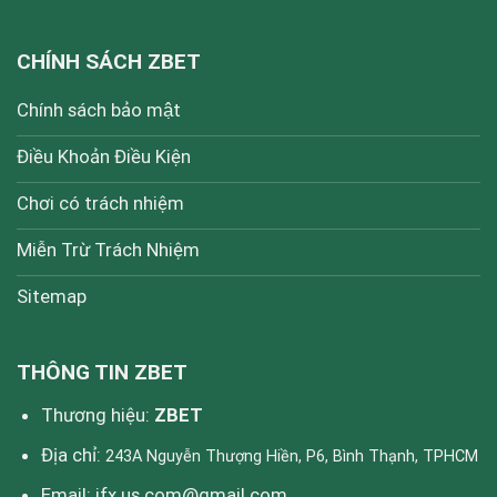
CHÍNH SÁCH ZBET
Chính sách bảo mật
Điều Khoản Điều Kiện
Chơi có trách nhiệm
Miễn Trừ Trách Nhiệm
Sitemap
THÔNG TIN ZBET
Thương hiệu:
ZBET
Địa chỉ:
243A Nguyễn Thượng Hiền, P6, Bình Thạnh, TPHCM
Email:
jfx.us.com@gmail.com