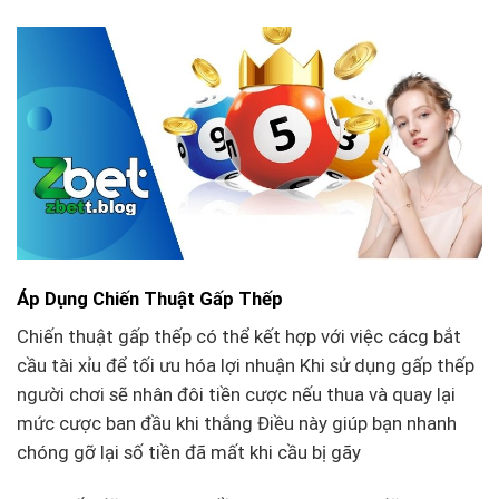
Áp Dụng Chiến Thuật Gấp Thếp
Chiến thuật gấp thếp có thể kết hợp với việc cácg bắt
cầu tài xỉu để tối ưu hóa lợi nhuận Khi sử dụng gấp thếp
người chơi sẽ nhân đôi tiền cược nếu thua và quay lại
mức cược ban đầu khi thắng Điều này giúp bạn nhanh
chóng gỡ lại số tiền đã mất khi cầu bị gãy