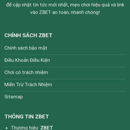
để cập nhật tin tức mới nhất, mẹo chơi hiệu quả và link
vào ZBET an toàn, nhanh chóng!
CHÍNH SÁCH ZBET
Chính sách bảo mật
Điều Khoản Điều Kiện
Chơi có trách nhiệm
Miễn Trừ Trách Nhiệm
Sitemap
THÔNG TIN ZBET
Thương hiệu:
ZBET