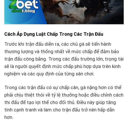
Cách Áp Dụng Luật Chấp Trong Các Trận Đấu
Trước khi trận đấu diễn ra, các chủ gà sẽ tiến hành
thương lượng và thống nhất về mức chấp để đảm bảo
trận đấu công bằng. Trong các đấu trường lớn, trọng tài
sẽ là người quyết định mức chấp phù hợp dựa trên kinh
nghiệm và các quy định của từng sân chơi.
Trong các trận đấu có sự chấp cân, gà nặng hơn có thể
phải chịu thiệt thòi về tỷ lệ thưởng hoặc điều chỉnh cách
thi đấu để tạo lợi thế cho đối thủ. Điều này giúp tăng
tính cạnh tranh và làm cho trận đấu trở nên hấp dẫn
hơn.