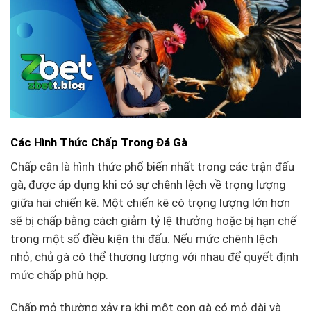
Các Hình Thức Chấp Trong Đá Gà
Chấp cân là hình thức phổ biến nhất trong các trận đấu
gà, được áp dụng khi có sự chênh lệch về trọng lượng
giữa hai chiến kê. Một chiến kê có trọng lượng lớn hơn
sẽ bị chấp bằng cách giảm tỷ lệ thưởng hoặc bị hạn chế
trong một số điều kiện thi đấu. Nếu mức chênh lệch
nhỏ, chủ gà có thể thương lượng với nhau để quyết định
mức chấp phù hợp.
Chấp mỏ thường xảy ra khi một con gà có mỏ dài và