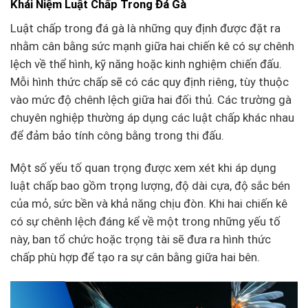
Khái Niệm Luật Chấp Trong Đá Gà
Luật chấp trong đá gà là những quy định được đặt ra
nhằm cân bằng sức mạnh giữa hai chiến kê có sự chênh
lệch về thể hình, kỹ năng hoặc kinh nghiệm chiến đấu.
Mỗi hình thức chấp sẽ có các quy định riêng, tùy thuộc
vào mức độ chênh lệch giữa hai đối thủ. Các trường gà
chuyên nghiệp thường áp dụng các luật chấp khác nhau
để đảm bảo tính công bằng trong thi đấu.
Một số yếu tố quan trọng được xem xét khi áp dụng
luật chấp bao gồm trọng lượng, độ dài cựa, độ sắc bén
của mỏ, sức bền và khả năng chịu đòn. Khi hai chiến kê
có sự chênh lệch đáng kể về một trong những yếu tố
này, ban tổ chức hoặc trọng tài sẽ đưa ra hình thức
chấp phù hợp để tạo ra sự cân bằng giữa hai bên.