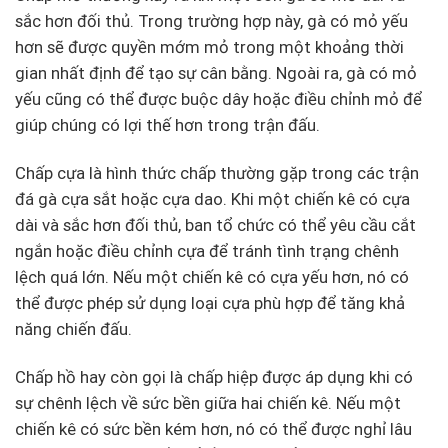
sắc hơn đối thủ. Trong trường hợp này, gà có mỏ yếu
hơn sẽ được quyền mớm mỏ trong một khoảng thời
gian nhất định để tạo sự cân bằng. Ngoài ra, gà có mỏ
yếu cũng có thể được buộc dây hoặc điều chỉnh mỏ để
giúp chúng có lợi thế hơn trong trận đấu.
Chấp cựa là hình thức chấp thường gặp trong các trận
đá gà cựa sắt hoặc cựa dao. Khi một chiến kê có cựa
dài và sắc hơn đối thủ, ban tổ chức có thể yêu cầu cắt
ngắn hoặc điều chỉnh cựa để tránh tình trạng chênh
lệch quá lớn. Nếu một chiến kê có cựa yếu hơn, nó có
thể được phép sử dụng loại cựa phù hợp để tăng khả
năng chiến đấu.
Chấp hồ hay còn gọi là chấp hiệp được áp dụng khi có
sự chênh lệch về sức bền giữa hai chiến kê. Nếu một
chiến kê có sức bền kém hơn, nó có thể được nghỉ lâu